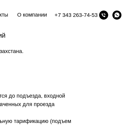
кты
О компании
+7 343 263-74-53
ий
захстана.
тся до подъезда, входной
наченных для проезда
льную тарификацию (подъем