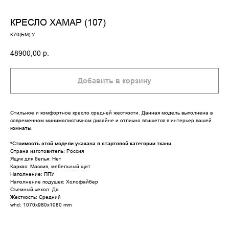
КРЕСЛО ХАМАР (107)
К70(БМ)-У
48900,00
р.
Добавить в корзину
Стильное и комфортное кресло средней жесткости. Данная модель выполнена в
современном минималистичном дизайне и отлично впишется в интерьер вашей
комнаты.
*Стоимость этой модели указана в стартовой категории ткани.
Страна изготовитель: Россия
Ящик для белья: Нет
Каркас: Массив, мебельный щит
Наполнение: ППУ
Наполнение подушек: Холофайбер
Съемный чехол: Да
Жесткость: Средний
whd: 1070x980x1080 mm