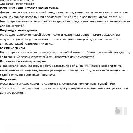
Характеристики товара
Механизм «Французская раскладушка»
Диван оснащен механизмом «Французская раскладушка», что позволит вам превратить
диван в удобную постель. При раскладывании не нужно отодвигать диван от стены.
Благодаря механизму, вы сможете быстро и без трудностей подготовить спальное место
для своих гостей.
Индивидуальный дизайн
Мы предоставляем большой выбор ножек и материала обивки. Таким образом, вы
получаете уникальную возможность заказать диван, который идеально впишется в
интерьер вашей квартиры или дома.
Съемные чехлы
Благодаря съемным чехлам, вы сможете в любой момент обновить внешний вид дивана,
если прежние чехлы утратят яркость, протрутся или замараются.
Изготовим по вашим размерам
У вас есть уникальная возможность заказать любой диван из нашего ассортимента,
выполненный по индивидуальным размерам. Благодаря этому, новая мебель идеально
подойдёт именно для вашей комнаты.
Надежный
Механизм трансформации не содержит сложных или хрупких конструкций. Это
обеспечивает высокую надежность даже при регулярном использовании на протяжении
долгого времени.