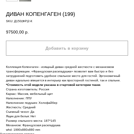
ДИВАН КОПЕНГАГЕН (199)
SKU:
Д150(ФР)2-К
97500,00
р.
Добавить в корзину
Коллекция Копенгаген - изящный диван средней жесткости с механизмом
трансформации. «Французская раскладушка» позволит вам быстро и без
затруднений подготовить удобное спальное место для гостей. Эргономичный
диван идеально впишется в интерьер как просторной гостиной, так и спальни.
*Стоимость этой модели указана в стартовой категории ткани
.
Страна изготовитель: Россия
Каркас: Массив, мебельный щит
Наполнение: ППУ
Наполнение подушек: Холофайбер
Жесткость: Средний
Съемный чехол: Да
Ящик для белья: Нет
Размер спального места: 187*145
Механизм: Французская раскладушка
whd: 1990x880x880 mm
Характеристики товара