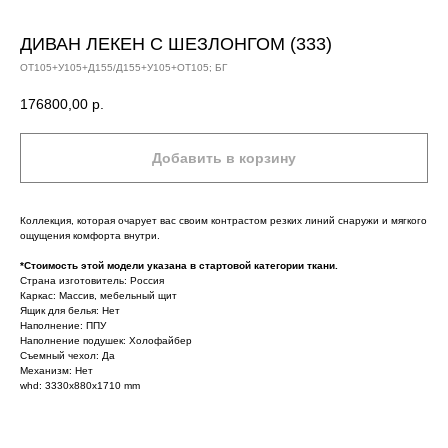
ДИВАН ЛЕКЕН С ШЕЗЛОНГОМ (333)
ОТ105+У105+Д155/Д155+У105+ОТ105; БГ
176800,00
р.
Добавить в корзину
Коллекция, которая очарует вас своим контрастом резких линий снаружи и мягкого
ощущения комфорта внутри.
*Стоимость этой модели указана в стартовой категории ткани.
Страна изготовитель: Россия
Каркас: Массив, мебельный щит
Ящик для белья: Нет
Наполнение: ППУ
Наполнение подушек: Холофайбер
Съемный чехол: Да
Механизм: Нет
whd: 3330x880x1710 mm