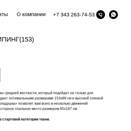
кты
О компании
+7 343 263-74-53
ПИНГ(153)
н средней жесткости, который подойдет не только для
адает оптимальными размерами 153х88 см и высокой спинкой
кладушка» позволит вам всего в несколько движений
осторное спальное место размером 95х187 см.
 стартовой категории ткани.