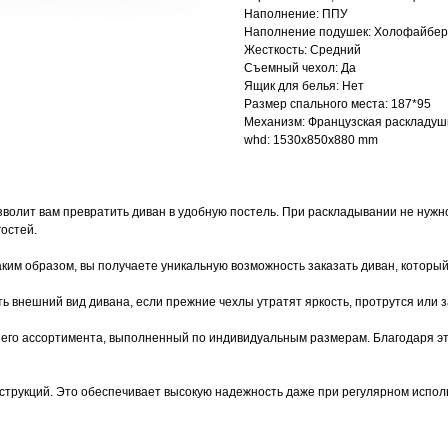
Наполнение: ППУ
Наполнение подушек: Холофайбер
Жесткость: Средний
Съемный чехол: Да
Ящик для белья: Нет
Размер спального места: 187*95
Механизм: Французская раскладуш
whd: 1530x850x880 mm
олит вам превратить диван в удобную постель. При раскладывании не нужно
гостей.
ким образом, вы получаете уникальную возможность заказать диван, которы
ь внешний вид дивана, если прежние чехлы утратят яркость, протрутся или 
ашего ассортимента, выполненный по индивидуальным размерам. Благодаря э
трукций. Это обеспечивает высокую надежность даже при регулярном испол