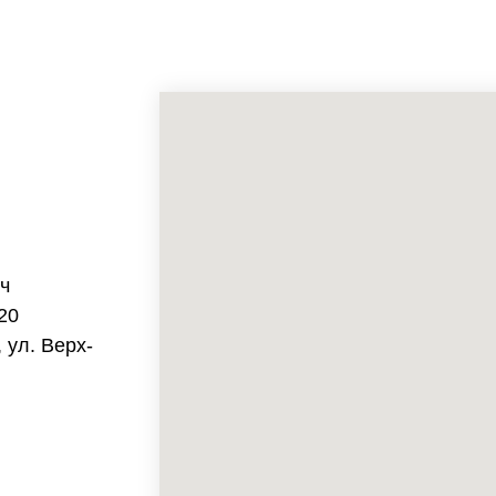
ч
20
 ул. Верх-