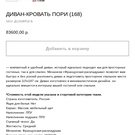
ДИВАН-КРОВАТЬ ПОРИ (168)
SKU:
Д120(ФР)2-Б
83600,00
р.
Добавить в корзину
— компактный и удобный диван, который идеально подходит как для просторных
гостиных, так и для спален. Механизм «Французская раскладушка» позволит вам
быстро и без усилий разложить диван и подготовить просторное спальное место
размером 115х187 см. Диван изготовлен в минималистичном дизайне, он
идеально впишется в интерьер вашей гостиной или спальни.
*Стоимость этой модели указана в стартовой категории ткани.
Страна изготовитель: Россия
Ящик для белья: Нет
Каркас: Массив, мебельный щит
Наполнение: ППУ
Наполнение подушек: ППУ
Съемный чехол: Да
Жесткость: Средний
Механизм: Французская раскладушка