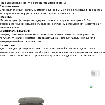
При раскладывании не нужно отодвигать диван от стены.
Съемные чехлы
Благодаря съемным чехлам, вы сможете в любой момент обновить внешний вид дивана,
если прежние чехлы утратят яркость, протрутся или замараются.
Надежный
Механизм трансформации не содержит сложных или хрупких конструкций. Это
обеспечивает высокую надежность даже при регулярном использовании на протяжении
долгого времени.
Индивидуальный дизайн
Мы предоставляем большой выбор ножек и материала обивки. Таким образом, вы
получаете уникальную возможность заказать диван, который идеально впишется в
интерьер вашей квартиры или дома.
Компактный
Диван обладает размером 157х89 см и высокой спинкой 86 см. Благодаря этому вы
сможете разместить его даже в небольшой комнате. В разложенном виде диван занимает
187x115 см это позволит вам организовать просторное и удобное спальное место.