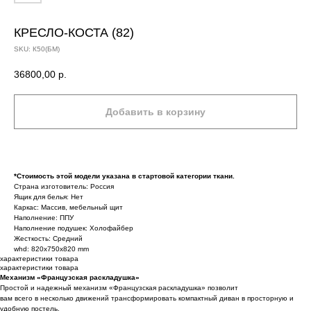
КРЕСЛО-КОСТА (82)
SKU:
К50(БМ)
36800,00
р.
Добавить в корзину
*Стоимость этой модели указана в стартовой категории ткани.
Страна изготовитель: Россия
Ящик для белья: Нет
Каркас: Массив, мебельный щит
Наполнение: ППУ
Наполнение подушек: Холофайбер
Жесткость: Средний
whd: 820x750x820 mm
характеристики товара
характеристики товара
Механизм «Французская раскладушка»
Простой и надежный механизм «Французская раскладушка» позволит
вам всего в несколько движений трансформировать компактный диван в просторную и
удобную постель.