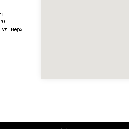
ч
20
 ул. Верх-