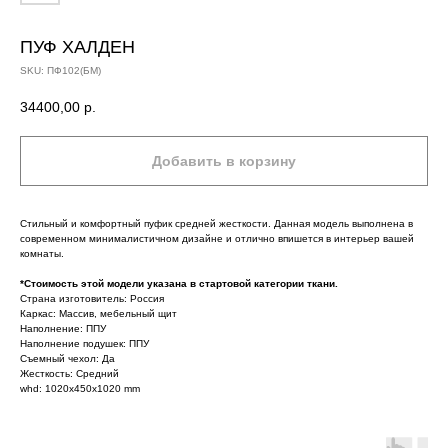
ПУФ ХАЛДЕН
SKU:
ПФ102(БМ)
34400,00
р.
Добавить в корзину
Стильный и комфортный пуфик средней жесткости. Данная модель выполнена в
современном минималистичном дизайне и отлично впишется в интерьер вашей
комнаты.
*Стоимость этой модели указана в стартовой категории ткани.
Страна изготовитель: Россия
Каркас: Массив, мебельный щит
Наполнение: ППУ
Наполнение подушек: ППУ
Съемный чехол: Да
Жесткость: Средний
whd: 1020x450x1020 mm