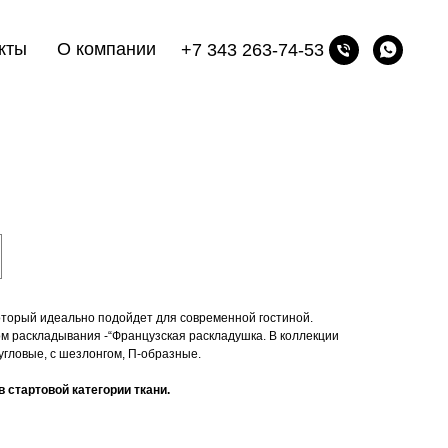
кты
О компании
+7 343 263-74-53
)
оторый идеально подойдет для современной гостиной.
 раскладывания -“Французская раскладушка. В коллекции
угловые, с шезлонгом, П-образные.
 стартовой категории ткани.