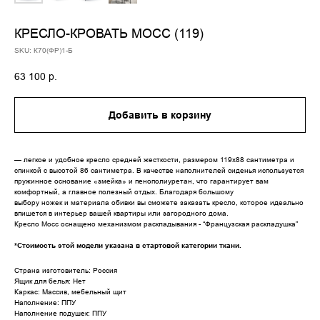
КРЕСЛО-КРОВАТЬ МОСС (119)
SKU:
К70(ФР)1-Б
63 100
р.
Добавить в корзину
— легкое и удобное кресло средней жесткости, размером 119х88 сантиметра и
спинкой с высотой 86 сантиметра. В качестве наполнителей сиденья используется
пружинное основание «змейка» и пенополиуретан, что гарантирует вам
комфортный, а главное полезный отдых. Благодаря большому
выбору ножек и материала обивки вы сможете заказать кресло, которое идеально
впишется в интерьер вашей квартиры или загородного дома.
Кресло Мосс оснащено механизмом раскладывания - “Французская раскладушка”
*Стоимость этой модели указана в стартовой категории ткани.
Страна изготовитель: Россия
Ящик для белья: Нет
Каркас: Массив, мебельный щит
Наполнение: ППУ
Наполнение подушек: ППУ